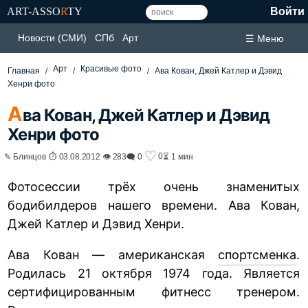
ART-ASSO
R
TY
Войти
Новости (СМИ)
СПб
Арт
☰ Меню
Арт
Красивые фото
Главная
Ава Кован, Джей Катлер и Дэвид
Хенри фото
А
ва Кован, Джей Катлер и Дэвид
Хенри фото
♡
0
✎ Блинцов ⏱ 03.08.2012 👁 283
🗨 0
⏳ 1 мин
Фотосессии трёх очень знаменитых
бодибилдеров нашего времени. Ава Кован,
Джей Катлер и Дэвид Хенри.
Ава Кован — американская
спортсменка
.
Родилась 21 октября 1974 года. Является
сертифицированным фитнесс тренером.