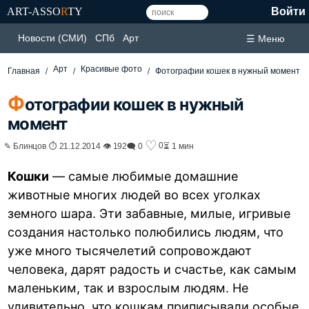
ART-ASSO
R
TY
Войти
Новости (СМИ)
СПб
Арт
☰ Меню
Арт
Красивые фото
Главная
Фотографии кошек в нужный момент
Ф
отографии кошек в нужный
момент
♡
0
✎ Блинцов ⏱ 21.12.2014 👁 192
🗨 0
⏳ 1 мин
Кошки
— самые любимые домашние
животные многих людей во всех уголках
земного шара. Эти забавные, милые, игривые
создания настолько полюбились людям, что
уже много тысячелетий сопровождают
человека, дарят радость и счастье, как самым
маленьким, так и взрослым людям. Не
удивительно, что
кошкам
приписывали особые