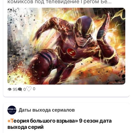
комиксов под телевидение Грегом Бе...
♡
0
👁 95
🗨 0
Даты выхода сериалов
«Теория большого взрыва» 9 сезон дата
выхода серий