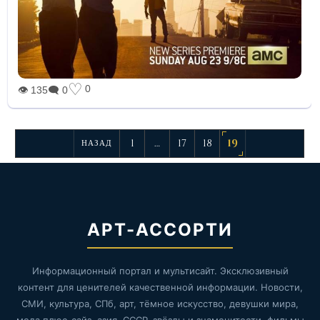
♡
0
👁 135
🗨 0
1
…
17
18
19
НАЗАД
АРТ-АССОРТИ
Информационный портал и мультисайт. Эксклюзивный
контент для ценителей качественной информации. Новости,
СМИ, культура, СПб, арт, тёмное искусство, девушки мира,
мода плюс-сайз, азия, СССР, звёзды и знаменитости, фильмы