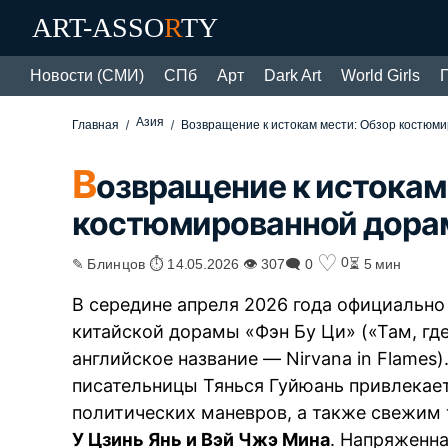
ART-ASSO
R
TY
Новости (СМИ)
СПб
Арт
Dark Art
World Girls
Азия
Главная
Возвращение к истокам мести: Обзор костюм
В
озвращение к истокам
костюмированной дора
♡
0
✎ Блинцов ⏱ 14.05.2026 👁 307
🗨 0
⏳ 5 мин
В середине апреля 2026 года официальн
китайской дорамы «Фэн Бу Ци» («Там, где
английское название — Nirvana in Flames
писательницы Тянься Гуйюань привлекае
политических маневров, а также свежим
У Цзинь Янь и Вэй Чжэ Мина
. Напряженна