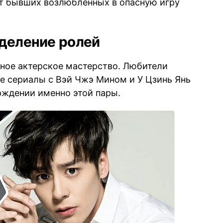
ет бывших возлюбленных в опасную игру
еделение ролей
ьное актерское мастерство. Любители
 сериалы с Вэй Чжэ Мином и У Цзинь Янь
рждении именно этой пары.