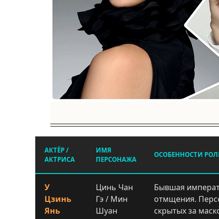
АКТЁР /
ИМЯ
ОСОБЕННОСТИ РО
АКТРИСА
ПЕРСОНАЖА
У
Цинь Чан
Бывшая императ
Цзинь
Гэ / Мин
отмщения. Перс
Янь
Шуан
скрытых за маск