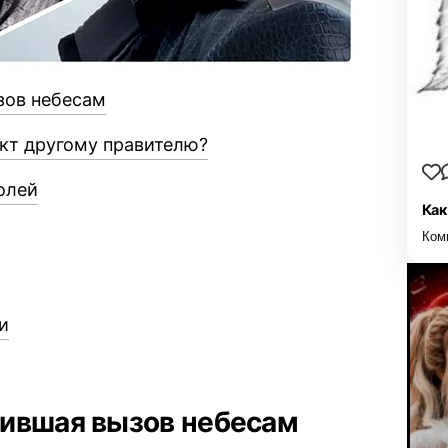
зов небесам
акт другому правителю?
олей
Как
Ком
и
сившая вызов небесам