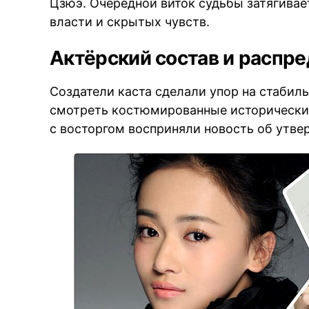
Цзюэ. Очередной виток судьбы затягива
власти и скрытых чувств.
Актёрский состав и распр
Создатели каста сделали упор на стабил
смотреть костюмированные исторические
с восторгом восприняли новость об утве