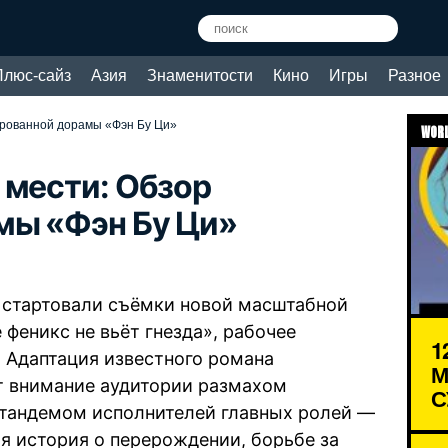
Плюс-сайз
Азия
Знаменитости
Кино
Игры
Разное
ированной дорамы «Фэн Бу Ци»
WORL
 мести: Обзор
мы «Фэн Бу Ци»
о стартовали съёмки новой масштабной
 феникс не вьёт гнезда», рабочее
1
). Адаптация известного романа
М
т внимание аудитории размахом
С
 тандемом исполнителей главных ролей —
я история о перерождении, борьбе за