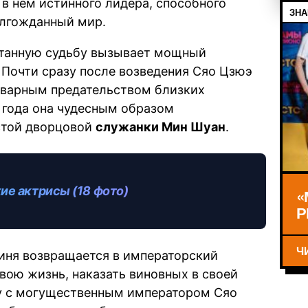
 в нем истинного лидера, способного
ЗНА
олгожданный мир.
ртанную судьбу вызывает мощный
 Почти сразу после возведения Сяо Цзюэ
коварным предательством близких
и года она чудесным образом
стой дворцовой
служанки Мин Шуан
.
е актрисы (18 фото)
«
Р
Ч
иня возвращается в императорский
вою жизнь, наказать виновных в своей
цу с могущественным императором Сяо