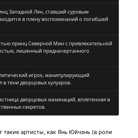
инц Западной Лян, ставший суровым
аходится в плену воспоминаний о погибшей
тью принц Северной Мин с привлекательной
остью, лишенный предначертанного
литический игрок, манипулирующий
л в тени дворцовых кулуаров.
астница дворцовых махинаций, вплетенная в
ственных секретов.
такие артисты, как Янь Юйчэнь (в роли