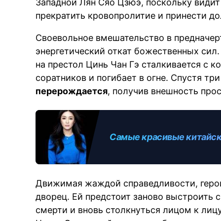
Западной Лян Сяо Цзюэ, поскольку видит
прекратить кровопролитие и принести д
Своевольное вмешательство в предначе
энергетический откат божественных сил.
на престол Цинь Чан Гэ сталкивается с 
соратников и погибает в огне. Спустя тр
перерождается
, получив внешность про
Самые красивые китайски
Движимая жаждой справедливости, геро
дворец. Ей предстоит заново выстроить с
смерти и вновь столкнуться лицом к ли