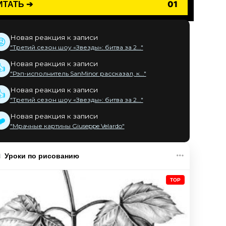
ИТАТЬ ➔
01
Новая реакция к записи
😡
"Третий сезон шоу «Звезды»: битва за 2..."
Новая реакция к записи
👍
"Рэп-исполнитель SanMinor рассказал, к..."
Новая реакция к записи
👍
"Третий сезон шоу «Звезды»: битва за 2..."
Новая реакция к записи
❤️
"Мрачные картины Giuseppe Velardo"
Уроки по рисованию
TOP