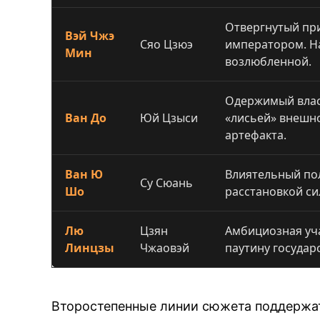
Отвергнутый пр
Вэй Чжэ
Сяо Цзюэ
императором. Н
Мин
возлюбленной.
Одержимый влас
Ван До
Юй Цзыси
«лисьей» внешн
артефакта.
Ван Ю
Влиятельный по
Су Сюань
Шо
расстановкой си
Лю
Цзян
Амбициозная уч
Линцзы
Чжаовэй
паутину государ
Второстепенные линии сюжета поддержат 