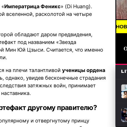
 «
Императрица Феникс
» (Di Huang).
й вселенной, расколотой на четыре
BREAKING NEWS /// НОВОСТИ (СМИ) //
торой обладают даром предвидения,
тефакт под названием «Звезда
й Мин Юй Цзыси. Считается, что именно
ли.
я на плечи талантливой
ученицы ордена
L
ть, однако, увидев бесконечные страдания
оследствия затяжных войн, принимает
 наставника.
артефакт другому правителю?
опулярному и отвергнутому принцу