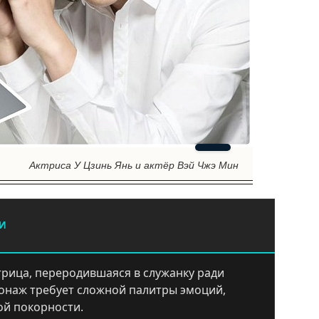
Актриса У Цзинь Янь и актёр Вэй Чжэ Мин
ЛИ
рица, переродившаяся в служанку ради
онаж требует сложной палитры эмоций,
ой покорности.