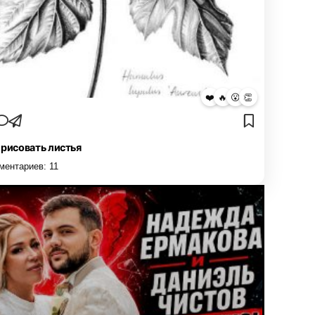
❤️
🔥
😮
👏
 рисовать листья
ментариев:
11