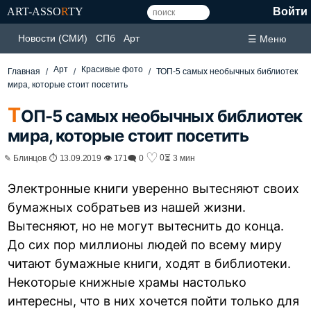
ART-ASSO
R
TY
Войти
Новости (СМИ)
СПб
Арт
☰ Меню
Арт
Красивые фото
Главная
ТОП-5 самых необычных библиотек
мира, которые стоит посетить
Т
ОП-5 самых необычных библиотек
мира, которые стоит посетить
♡
0
✎ Блинцов ⏱ 13.09.2019 👁 171
🗨 0
⏳ 3 мин
Электронные книги уверенно вытесняют своих
бумажных собратьев из нашей жизни.
Вытесняют, но не могут вытеснить до конца.
До сих пор миллионы людей по всему миру
читают бумажные книги, ходят в библиотеки.
Некоторые книжные храмы настолько
интересны, что в них хочется пойти только для