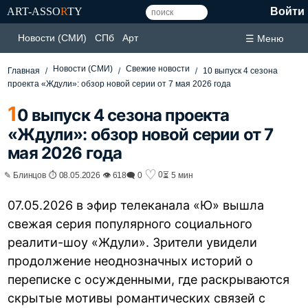
ART-ASSO
R
TY
Войти
Новости (СМИ)
СПб
Арт
☰ Меню
Новости (СМИ)
Свежие новости
Главная
10 выпуск 4 сезона
проекта «Ждули»: обзор новой серии от 7 мая 2026 года
1
0 выпуск 4 сезона проекта
«Ждули»: обзор новой серии от 7
мая 2026 года
♡
0
✎ Блинцов ⏱ 08.05.2026 👁 618
🗨 0
⏳ 5 мин
07.05.2026 в эфир телеканала «Ю» вышла
свежая серия популярного социального
реалити-шоу «Ждули». Зрители увидели
продолжение неоднозначных историй о
переписке с осужденными, где раскрываются
скрытые мотивы романтических связей с