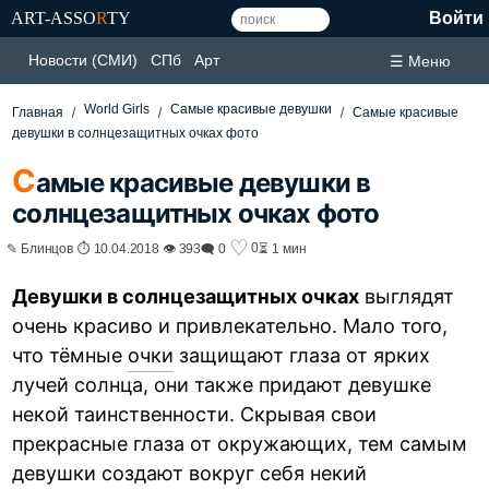
ART-ASSO
R
TY
Войти
Новости (СМИ)
СПб
Арт
☰ Меню
World Girls
Самые красивые девушки
Главная
Самые красивые
девушки в солнцезащитных очках фото
С
амые красивые девушки в
солнцезащитных очках фото
♡
0
✎ Блинцов ⏱ 10.04.2018 👁 393
🗨 0
⏳ 1 мин
Девушки в солнцезащитных очках
выглядят
очень красиво и привлекательно. Мало того,
что тёмные
очки
защищают глаза от ярких
лучей солнца, они также придают девушке
некой таинственности. Скрывая свои
прекрасные глаза от окружающих, тем самым
девушки создают вокруг себя некий