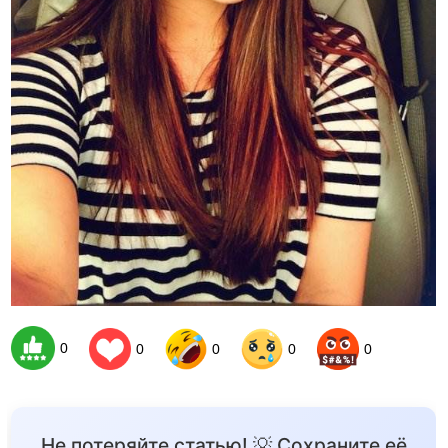
0
0
0
0
0
Не потеряйте статью! 💡 Сохраните её