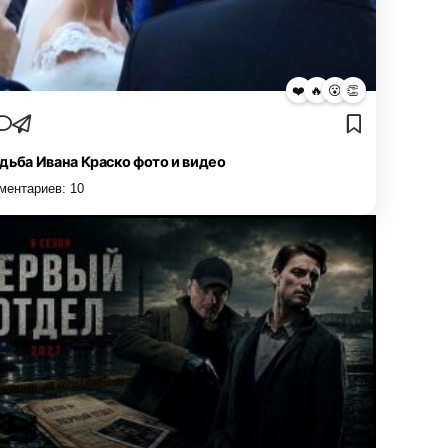
❤️
🔥
😮
👏
дьба Ивана Краско фото и видео
ментариев:
10