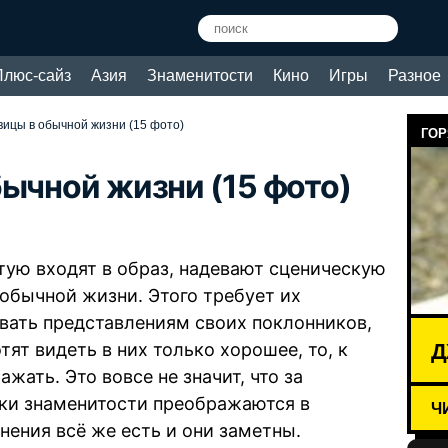
Плюс-сайз
Азия
Знаменитости
Кино
Игры
Разное
вицы в обычной жизни (15 фото)
ГОР
ычной жизни (15 фото)
тую входят в образ, надевают сценическую
в обычной жизни. Этого требует их
вать представлениям своих поклонников,
Д
ят видеть в них только хорошее, то, к
жать. Это вовсе не значит, что за
ки знаменитости преображаются в
Ч
нения всё же есть и они заметны.