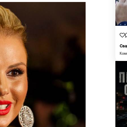
Сва
Ком