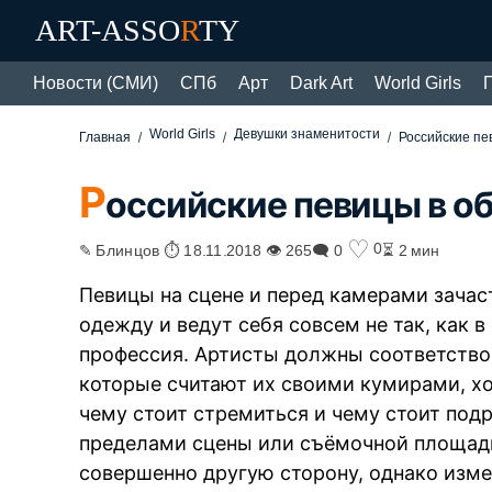
ART-ASSO
R
TY
Новости (СМИ)
СПб
Арт
Dark Art
World Girls
World Girls
Девушки знаменитости
Главная
Российские пе
Р
оссийские певицы в об
♡
0
✎ Блинцов ⏱ 18.11.2018 👁 265
🗨 0
⏳ 2 мин
Певицы на сцене и перед камерами зачас
одежду и ведут себя совсем не так, как 
профессия. Артисты должны соответство
которые считают их своими кумирами, хот
чему стоит стремиться и чему стоит подра
пределами сцены или съёмочной площад
совершенно другую сторону, однако изме