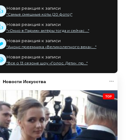
Новая реакция к записи
👍
"Самые смешные коты (20 фото)"
Новая реакция к записи
👍
"«Окно в Париж» актёры тогда и сейчас ..."
Новая реакция к записи
❤️
"Анонс преемника «Великолепного века»:..."
Новая реакция к записи
😂
"Все о 13 сезоне шоу «Голос. Дети»: пр..."
Новости Искусства
TOP