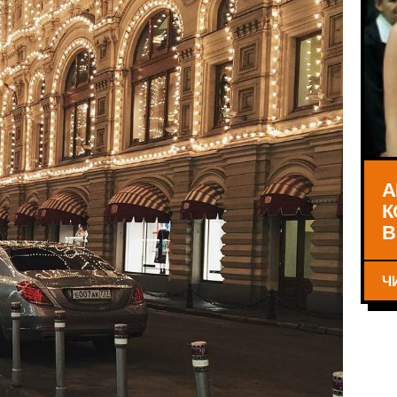
А
К
В
Ч