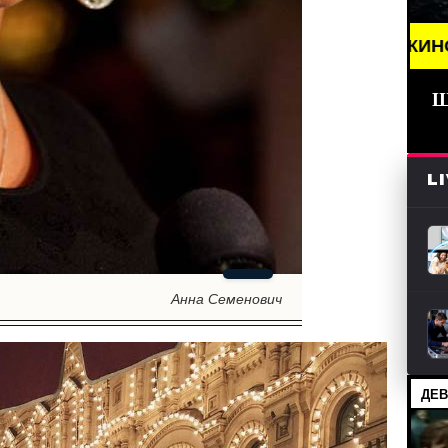
BREAKING NEWS /// КИНО /// ДАТЫ ВЫХОДА 
Ш
L
Анна Семенович
ДЕВ