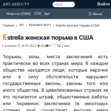
ART-ASSO
R
TY
Войти
Новости (СМИ)
СПб
Арт
☰ Меню
Арт
Красивые фото
Главная
Estrella женская тюрьма в США
E
strella женская тюрьма в США
♡
0
✎ Блинцов ⏱ 19.03.2014 👁 204
🗨 0
⏳ 2 мин
Тюрьмы, зоны, места заключения есть
практически во всех странах мира. В каждом
обществе находятся люди, которые нарочно
или в силу обстоятельств нарушают
государственные законы, законы того или
иного общества. В цивилизованных странах за
это полагается штраф, общественные работы
или тюремное заключение (в некоторых
странах ещё существует высшая мера