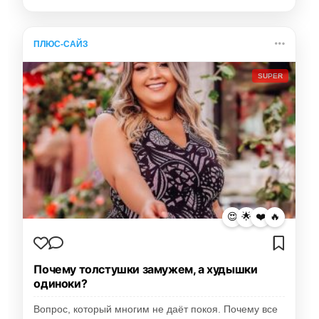
ПЛЮС-САЙЗ
SUPER
😍
🌟
❤️
🔥
Почему толстушки замужем, а худышки
одиноки?
Вопрос, который многим не даёт покоя. Почему все