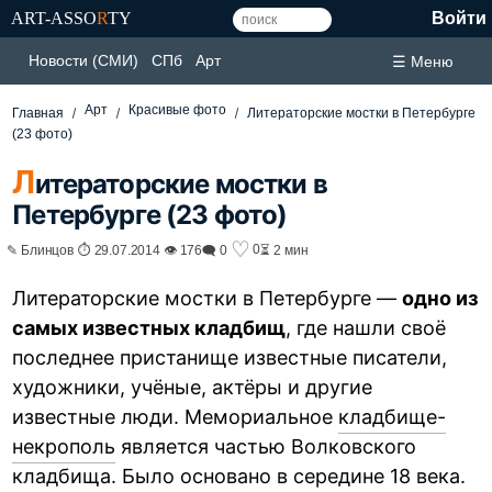
ART-ASSO
R
TY
Войти
Новости (СМИ)
СПб
Арт
☰ Меню
Арт
Красивые фото
Главная
Литераторские мостки в Петербурге
(23 фото)
Л
итераторские мостки в
Петербурге (23 фото)
♡
0
✎ Блинцов ⏱ 29.07.2014 👁 176
🗨 0
⏳ 2 мин
Литераторские мостки в Петербурге —
одно из
самых известных кладбищ
, где нашли своё
последнее пристанище известные писатели,
художники, учёные, актёры и другие
известные люди. Мемориальное
кладбище-
некрополь
является частью Волковского
кладбища. Было основано в середине 18 века.