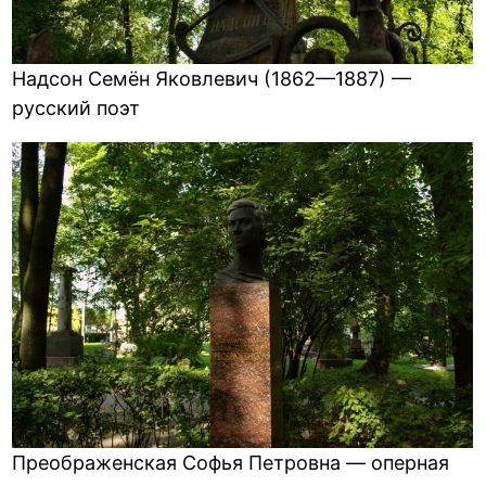
Надсон Семён Яковлевич (1862—1887) —
русский поэт
Преображенская Софья Петровна — оперная