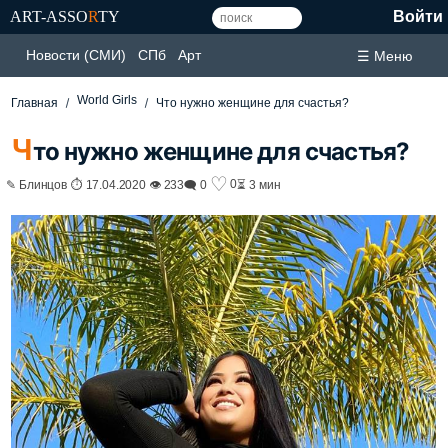
ART-ASSO
R
TY
Войти
Новости (СМИ)
СПб
Арт
☰ Меню
World Girls
Главная
Что нужно женщине для счастья?
Ч
то нужно женщине для счастья?
♡
0
✎ Блинцов ⏱ 17.04.2020 👁 233
🗨 0
⏳ 3 мин