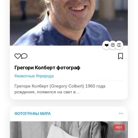
❤️
😍
👏
Грегори Колберт фотограф
#животные #природа
Грегори Колберт (Gregory Colbert) 1960 года
рождения, появился на свет в…
ФОТОГРАФЫ МИРА
HOT