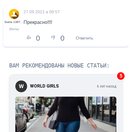
27.09.2021 в 08:57
Прекрасно!!!!
Sveta 13875421
(Гость)
0
0
👍
👎
Ответить
ВАМ РЕКОМЕНДОВАНЫ НОВЫЕ СТАТЬИ:
5
W
WORLD GIRLS
6 лет назад