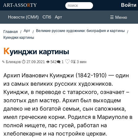
ART-ASSO
R
TY
Войти
Новости (СМИ)
СПб
Арт
☰ Меню
Арт
Великие русские художники: биография и картины
Главная
Куинджи картины
К
уинджи картины
♡
0
✎ Блинцов ⏱ 27.09.2021 👁 542
🗨 1
⏳ 3 мин
Архип Иванович Куинджи (1842-1910) — один
из самых великих русских художников.
Куинджи, в переводе с татарского, означает –
золотых дел мастер. Архип был выходцем
далеко не из богатой семьи, сын сапожника,
имел греческие корни. Родился в Мариуполе в
полной нищете, пас гусей, работал на
хлебопекарне и на постройке церкви.