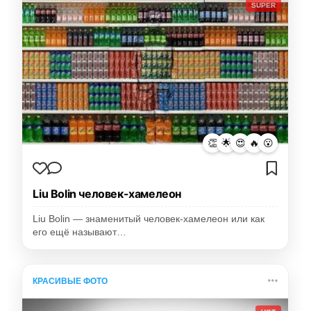
SUPER
👏
🌟
😍
🔥
😮
Liu Bolin человек-хамелеон
Liu Bolin — знаменитый человек-хамелеон или как
его ещё называют…
КРАСИВЫЕ ФОТО