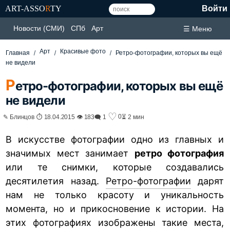
ART-ASSO
R
TY
Войти
Новости (СМИ)
СПб
Арт
☰ Меню
Арт
Красивые фото
Главная
Ретро-фотографии, которых вы ещё
не видели
Р
етро-фотографии, которых вы ещё
не видели
♡
0
✎ Блинцов ⏱ 18.04.2015 👁 183
🗨 1
⏳ 2 мин
В искусстве фотографии одно из главных и
значимых мест занимает
ретро фотография
или те снимки, которые создавались
десятилетия назад.
Ретро-фотографии
дарят
нам не только красоту и уникальность
момента, но и прикосновение к истории. На
этих фотографиях изображены такие места,