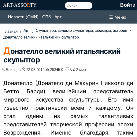
ART-ASSO
R
TY
Войти
Новости (СМИ)
СПб
Арт
☰ Меню
Арт
Скульптура: великие скульпторы, шедевры, история
Главная
Донателло великий итальянский скульптор
Д
онателло великий итальянский
скульптор
♡
0
✎ Блинцов ⏱ 22.03.2014 👁 253
🗨 0
⏳ 2 мин
Донателло (Донатело ди Макурин Никколо ди
Бетто Барди) величайший представитель
мирового искусства скульптуры. Его имя
известно практически всем и каждому. Он
стал одним из самых талантливых
представителей творческой профессии
эпохи
Возрождения
. Именно благодаря таким