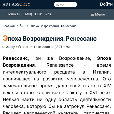
ART-ASSO
R
TY
Войти
Новости (СМИ)
СПб
Арт
☰ Меню
Арт
Главная
Эпоха Возрождения. Ренессанс
Э
поха Возрождения. Ренессанс
♡
0
✎ Блинцов ⏱ 18.03.2012 👁 258
🗨 0
⏳ 2 мин
Ренессанс
, он же Возрождение,
Эпоха
Возрождения
, Renaissance – время
интеллектуального расцвета в Италии,
повлиявшее на развитие человечества. Это
замечательное время дало свой старт в XIV
веке и стало клониться к закату в XVI веке.
Нельзя найти ни одну область деятельности
человека, которую бы не затронул Ренессанс.
Расцвет человеческой культуры, творчества,