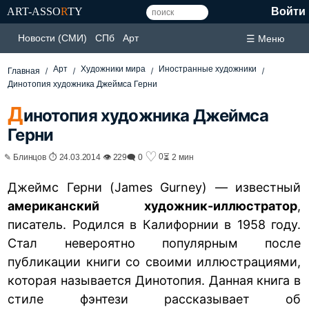
ART-ASSO
R
TY
Войти
Новости (СМИ)
СПб
Арт
☰ Меню
Арт
Художники мира
Иностранные художники
Главная
Динотопия художника Джеймса Герни
Д
инотопия художника Джеймса
Герни
♡
0
✎ Блинцов ⏱ 24.03.2014 👁 229
🗨 0
⏳ 2 мин
Джеймс Герни (James Gurney) — известный
американский художник-иллюстратор
,
писатель. Родился в Калифорнии в 1958 году.
Стал невероятно популярным после
публикации книги со своими иллюстрациями,
которая называется Динотопия. Данная книга в
стиле фэнтези рассказывает об