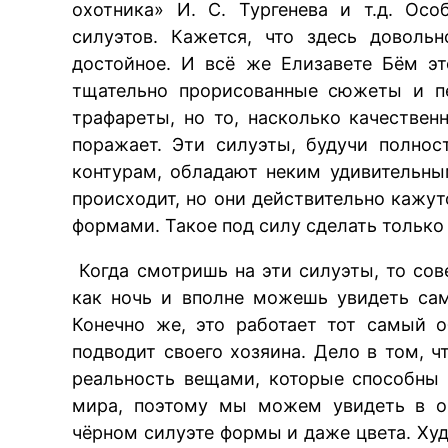
охотника» И. С. Тургенева и т.д. Ос
силуэтов. Кажется, что здесь доволь
достойное. И всё же Елизавете Бём э
тщательно прорисованные сюжеты и пе
трафареты, но то, насколько качествен
поражает. Эти силуэты, будучи полно
контурам, обладают неким удивительны
происходит, но они действительно каж
формами. Такое под силу сделать тольк
Когда смотришь на эти силуэты, то сов
как ночь и вполне можешь увидеть са
Конечно же, это работает тот самый 
подводит своего хозяина. Дело в том, 
реальность вещами, которые способны
мира, поэтому мы можем увидеть в оч
чёрном силуэте формы и даже цвета. Ху