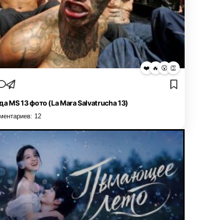
❤️
🔥
😮
👏
да MS 13 фото (La Mara Salvatrucha 13)
ментариев:
12