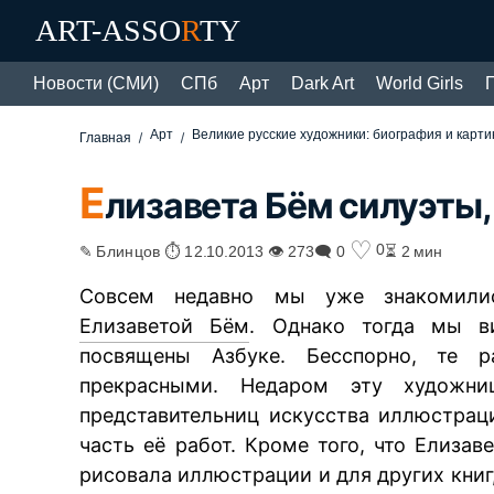
ART-ASSO
R
TY
Новости (СМИ)
СПб
Арт
Dark Art
World Girls
Арт
Великие русские художники: биография и карт
Главная
Е
лизавета Бём силуэты
♡
0
✎ Блинцов ⏱ 12.10.2013 👁 273
🗨 0
⏳ 2 мин
Совсем недавно мы уже знакомилис
Елизаветой Бём
. Однако тогда мы в
посвящены Азбуке. Бесспорно, те 
прекрасными. Недаром эту художн
представительниц искусства иллюстрац
часть её работ. Кроме того, что Елиза
рисовала иллюстрации и для других книг,