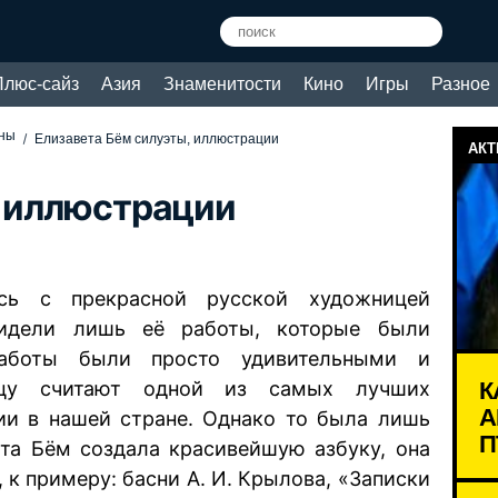
Плюс-сайз
Азия
Знаменитости
Кино
Игры
Разное
ины
Елизавета Бём силуэты, иллюстрации
АКТ
, иллюстрации
ь с прекрасной русской художницей
идели лишь её работы, которые были
работы были просто удивительными и
К
ицу считают одной из самых лучших
А
ии в нашей стране. Однако то была лишь
П
вета Бём создала красивейшую азбуку, она
 к примеру: басни А. И. Крылова, «Записки