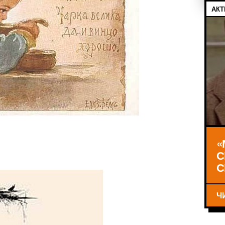
АКТ
«
С
С
Ч