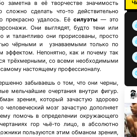
Ч
обо заметна в её творчестве значимость
но сложно сделать что-то действительно
то прекрасно удалось. Её
силуэты
— это
рсонажи. Они выглядят, будто тени или
но и талантливо они прорисованы, просто
стью чёрными и узнаваемыми только по
м эффектом. Непонятно, как и почему так
утся трёхмерными, со всеми необходимыми
о самому настоящему профессионалу.
ершенно забываешь о том, что они черны,
мые мельчайшие очертания внутри фигур.
обман зрения, который зачастую здорово
что человеческий мозг зачастую дополняет
 ему помочь в определении окружающего
ертаниях гор чьё-то лицо, в абсолютно
дожники пользуются этим обманом зрения,