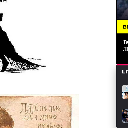
BREAKING 
В
Л
L