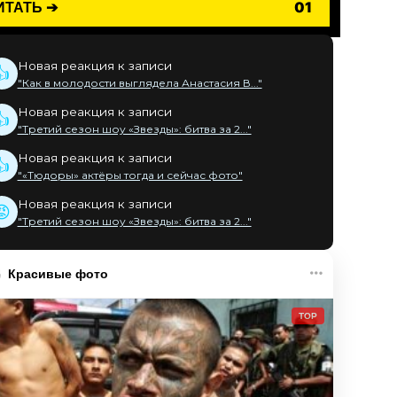
ИТАТЬ ➔
01
Новая реакция к записи
👍
"Как в молодости выглядела Анастасия В..."
Новая реакция к записи
👍
"Третий сезон шоу «Звезды»: битва за 2..."
Новая реакция к записи
👍
"«Тюдоры» актёры тогда и сейчас фото"
Новая реакция к записи
😡
"Третий сезон шоу «Звезды»: битва за 2..."
Красивые фото
TOP