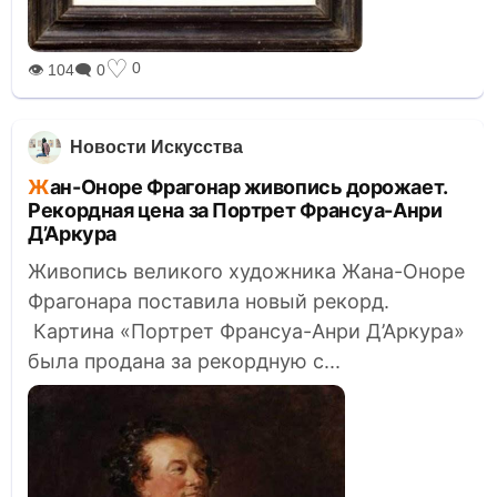
♡
0
👁 104
🗨 0
Новости Искусства
Жан-Оноре Фрагонар живопись дорожает.
Рекордная цена за Портрет Франсуа-Анри
Д’Аркура
Живопись великого художника Жана-Оноре
Фрагонара поставила новый рекорд.
Картина «Портрет Франсуа-Анри Д’Аркура»
была продана за рекордную с...