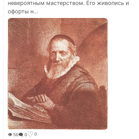
невероятным мастерством. Его живопись и
офорты н...
♡
0
👁 56
🗨 0