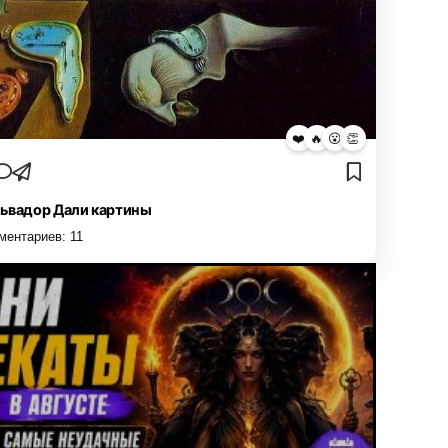
❤️
🔥
😮
👏
ьвадор Дали картины
ментариев:
11