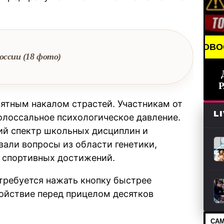
BREAKING NEWS /// НОВОСТИ (СМИ) /// С
оссии (18 фото)
ятным накалом страстей. Участникам от
L
олоссальное психологическое давление.
ий спектр школьных дисциплин и
вали вопросы из области генетики,
и спортивных достижений.
требуется нажать кнопку быстрее
койствие перед прицелом десятков
САМ