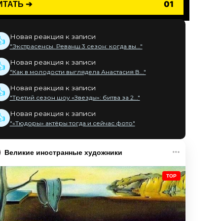
ИТАТЬ ➔
01
Новая реакция к записи
👍
"Экстрасенсы. Реванш 3 сезон: когда вы..."
Новая реакция к записи
👍
"Как в молодости выглядела Анастасия В..."
Новая реакция к записи
👍
"Третий сезон шоу «Звезды»: битва за 2..."
Новая реакция к записи
👍
"«Тюдоры» актёры тогда и сейчас фото"
Великие иностранные художники
TOP