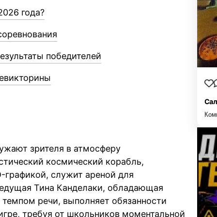
2026 года?
соревнования
результаты победителей
левикторины
Сал
Ком
ужают зрителя в атмосферу
стический космический корабль,
-графикой, служит ареной для
ведущая Тина Канделаки, обладающая
 темпом речи, выполняет обязанности
 игре, требуя от школьников моментальной