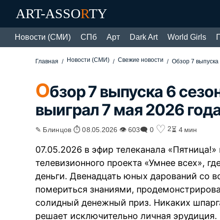
ART-ASSO
R
TY
Новости (СМИ)
СПб
Арт
Dark Art
World Girls
Новости (СМИ)
Свежие новости
Главная
Обзор 7 выпуска 
О
бзор 7 выпуска 6 сезо
выиграл 7 мая 2026 год
♡
2
✎ Блинцов ⏱ 08.05.2026 👁 603
🗨 0
⏳ 4 мин
07.05.2026 в эфир телеканала «Пятница!
телевизионного проекта «Умнее всех», гд
деньги. Двенадцать юных дарований со в
помериться знаниями, продемонстрирова
солидный денежный приз. Никаких шпарг
решает исключительно личная эрудиция.