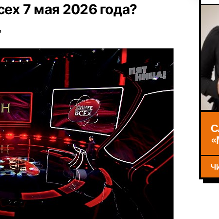
сех 7 мая 2026 года?
?
С
«
Ч