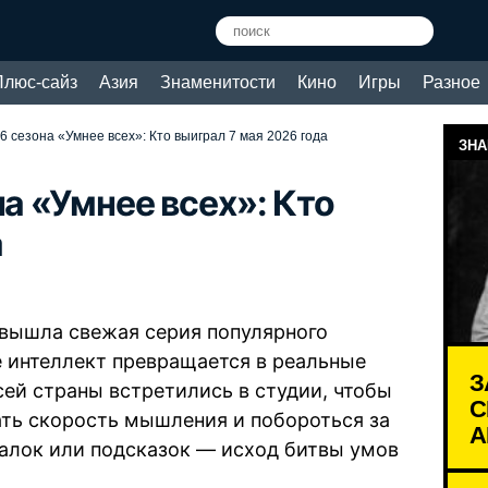
Плюс-сайз
Азия
Знаменитости
Кино
Игры
Разное
6 сезона «Умнее всех»: Кто выиграл 7 мая 2026 года
ЗНА
на «Умнее всех»: Кто
а
» вышла свежая серия популярного
е интеллект превращается в реальные
З
сей страны встретились в студии, чтобы
С
ть скорость мышления и побороться за
А
алок или подсказок — исход битвы умов