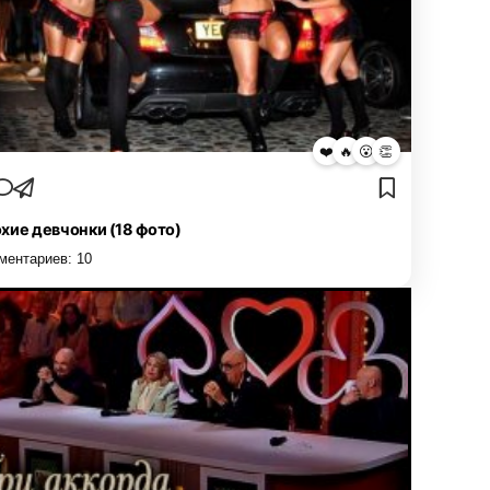
❤️
🔥
😮
👏
хие девчонки (18 фото)
ментариев:
10