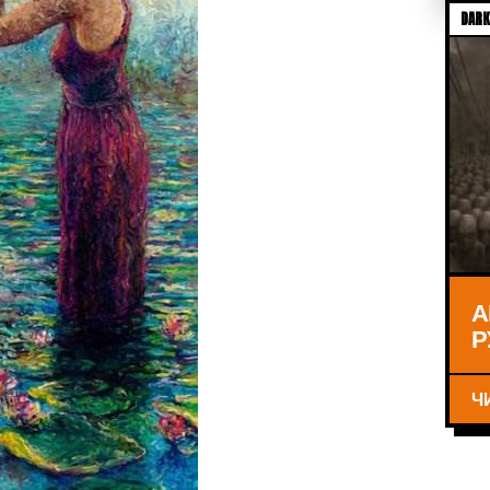
DARK
А
Р
Ч