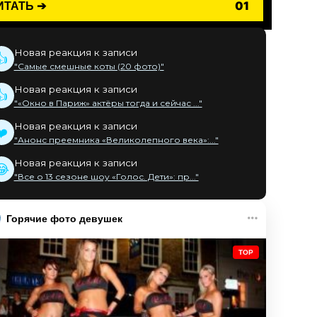
ИТАТЬ ➔
01
Новая реакция к записи
👍
"Самые смешные коты (20 фото)"
Новая реакция к записи
👍
"«Окно в Париж» актёры тогда и сейчас ..."
Новая реакция к записи
❤️
"Анонс преемника «Великолепного века»:..."
Новая реакция к записи
😂
"Все о 13 сезоне шоу «Голос. Дети»: пр..."
Горячие фото девушек
TOP