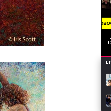
BREAKING NEWS /// НОВОСТИ (СМИ) /// СВ
С
L