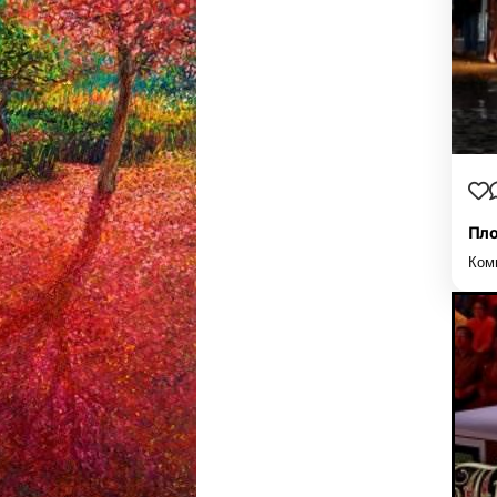
Пло
Ком