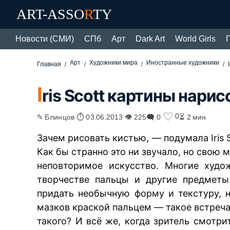
ART-ASSO
R
TY
Новости (СМИ)
СПб
Арт
Dark Art
World Girls
Арт
Художники мира
Иностранные художники
Главная
I
ris Scott картины нари
♡
0
✎ Блинцов ⏱ 03.06.2013 👁 225
🗨 0
⏳ 2 мин
Зачем рисовать кистью, — подумала Iris 
Как бы странно это ни звучало, но свою 
неповторимое искусство. Многие худо
творчестве пальцы и другие предметы
придать необычную форму и текстуру, 
мазков краской пальцем — такое встреча
такого? И всё же, когда зритель смотри