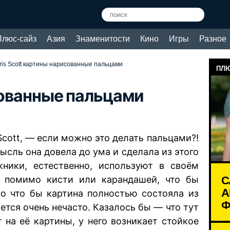
Плюс-сайз
Азия
Знаменитости
Кино
Игры
Разное
Iris Scott картины нарисованные пальцами
ПЛЮ
сованные пальцами
Scott, — если можно это делать пальцами?!
мысль она довела до ума и сделала из этого
жники, естественно, используют в своём
С
 помимо кисти или карандашей, что бы
А
но что бы картина полностью состояла из
Ф
ется очень нечасто. Казалось бы — что тут
т на её картины, у него возникает стойкое