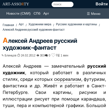
ART-ASSO
R
TY
Войти
Новости (СМИ)
СПб
Арт
☰ Меню
Арт
Художники мира
Русские художники и картины
Главная
Алексей Андреев русский художник-фантаст
А
лексей Андреев русский
художник-фантаст
♡
0
✎ Блинцов ⏱ 24.02.2012 👁 303
🗨 0
⏳ 1 мин
Алексей Андреев — замечательный
русский
художник
, который работает в различных
стилях, среди которых
сюрреализм
, футуризм,
фантастика и др. Живёт и работает в Санкт-
Петербурге. Свои картины, рисунки и
иллюстрации рисует при помощи карандаша,
туши, пера и компьютерной графики. Большой