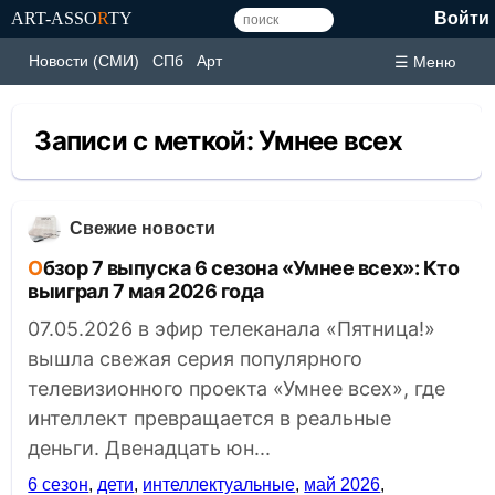
ART-ASSO
R
TY
Войти
Новости (СМИ)
СПб
Арт
☰ Меню
Записи с меткой:
Умнее всех
Свежие новости
Обзор 7 выпуска 6 сезона «Умнее всех»: Кто
выиграл 7 мая 2026 года
07.05.2026 в эфир телеканала «Пятница!»
вышла свежая серия популярного
телевизионного проекта «Умнее всех», где
интеллект превращается в реальные
деньги. Двенадцать юн...
6 сезон
,
дети
,
интеллектуальные
,
май 2026
,