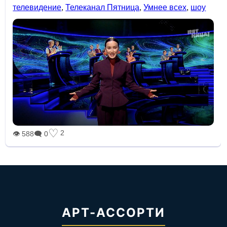
телевидение
,
Телеканал Пятница
,
Умнее всех
,
шоу
♡
2
👁 588
🗨 0
АРТ-АССОРТИ