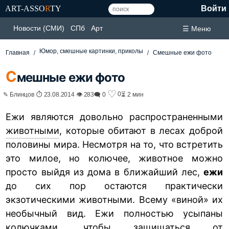
ART-ASSO
R
TY
Войти
Новости (СМИ)
СПб
Арт
☰ Меню
Юмор, смешные картинки, приколы
Главная
Смешные ежи фото
С
мешные ежи фото
♡
0
✎ Блинцов ⏱ 23.08.2014 👁 283
🗨 0
⏳ 2 мин
Ежи являются довольно распространенными
животными
, которые обитают в лесах доброй
половины мира. Несмотря на то, что встретить
это милое, но колючее, животное можно
просто выйдя из дома в ближайший лес,
ежи
до сих пор остаются практически
экзотическими животными. Всему «виной» их
необычный вид. Ежи полностью усыпаны
колючками, чтобы защищаться от