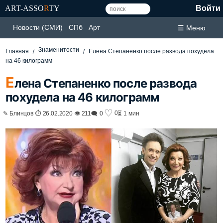
ART-ASSO
R
TY
Войти
Новости (СМИ)
СПб
Арт
☰ Меню
Знаменитости
Главная
Елена Степаненко после развода похудела
на 46 килограмм
Е
лена Степаненко после развода
похудела на 46 килограмм
♡
0
✎ Блинцов ⏱ 26.02.2020 👁 211
🗨 0
⏳ 1 мин