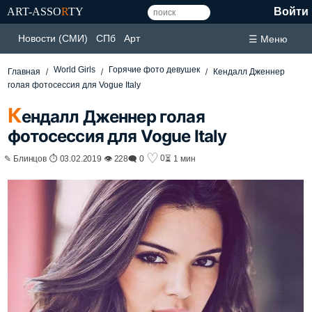
ART-ASSO
R
TY
Войти
Новости (СМИ)
СПб
Арт
☰ Меню
World Girls
Горячие фото девушек
Главная
Кендалл Дженнер
голая фотосессия для Vogue Italy
К
ендалл Дженнер голая
фотосессия для Vogue Italy
♡
0
✎ Блинцов ⏱ 03.02.2019 👁 228
🗨 0
⏳ 1 мин