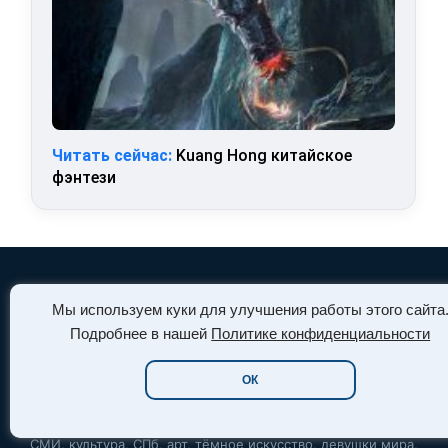
Читать сейчас:
Kuang Hong китайское
фэнтези
Мы используем куки для улучшения работы этого сайта
АРТ-АССОРТИ
Подробнее в нашей
Политике конфиденциальности
ОК
Информационный портал и мультисайт. Эксклюзивный
контент для ценителей качественной информации. Новости,
СМИ, культура, СПб, арт, тёмное искусство, девушки мира,