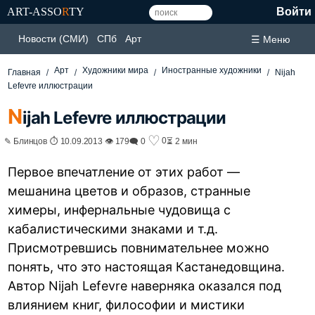
ART-ASSO
R
TY
Войти
Новости (СМИ)
СПб
Арт
☰ Меню
Арт
Художники мира
Иностранные художники
Главная
Nijah
Lefevre иллюстрации
N
ijah Lefevre иллюстрации
♡
0
✎ Блинцов ⏱ 10.09.2013 👁 179
🗨 0
⏳ 2 мин
Первое впечатление от этих работ —
мешанина цветов и образов, странные
химеры, инфернальные чудовища с
кабалистическими знаками и т.д.
Присмотревшись повнимательнее можно
понять, что это настоящая Кастанедовщина.
Автор Nijah Lefevre наверняка оказался под
влиянием книг, философии и мистики