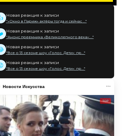
Новая реакция к записи
👍
"«Окно в Париж» актёры тогда и сейчас ..."
Новая реакция к записи
❤️
"Анонс преемника «Великолепного века»:..."
Новая реакция к записи
😂
"Все о 13 сезоне шоу «Голос. Дети»: пр..."
Новая реакция к записи
😡
"Все о 13 сезоне шоу «Голос. Дети»: пр..."
Новости Искусства
TOP