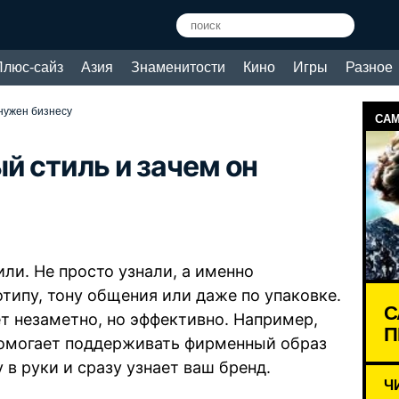
Плюс-сайз
Азия
Знаменитости
Кино
Игры
Разное
 нужен бизнесу
САМ
й стиль и зачем он
ли. Не просто узнали, а именно
отипу, тону общения или даже по упаковке.
С
ет незаметно, но эффективно. Например,
П
омогает поддерживать фирменный образ
 в руки и сразу узнает ваш бренд.
Ч