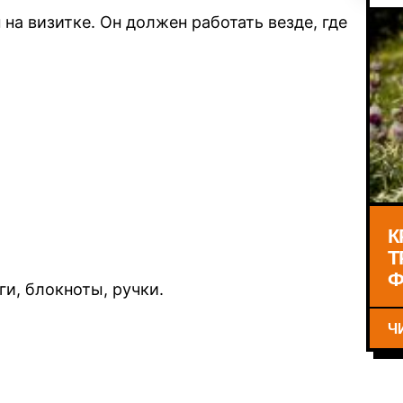
 на визитке. Он должен работать везде, где
К
Т
Ф
ги, блокноты, ручки.
Ч