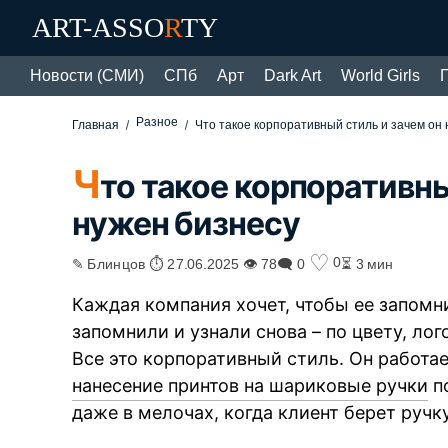
ART-ASSO
R
TY
Новости (СМИ)
СПб
Арт
Dark Art
World Girls
Разное
Главная
Что такое корпоративный стиль и зачем он
Ч
то такое корпоративны
нужен бизнесу
♡
0
✎ Блинцов ⏱ 27.06.2025 👁 78
🗨 0
⏳ 3 мин
Каждая компания хочет, чтобы ее запомни
запомнили и узнали снова – по цвету, лог
Все это корпоративный стиль. Он работа
нанесение принтов на шариковые ручки
п
даже в мелочах, когда клиент берет ручку