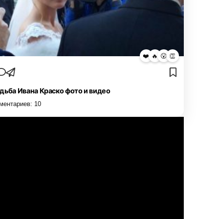
❤️
🔥
😮
👏
дьба Ивана Краско фото и видео
ментариев:
10