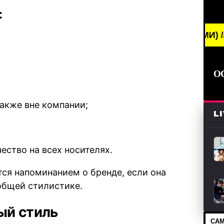
:
BREAKING NEWS /// НОВОСТИ (СМИ) /// СВЕЖИЕ 
О
акже вне компании;
L
ество на всех носителях.
тся напоминанием о бренде, если она
общей стилистике.
ый стиль
САМ