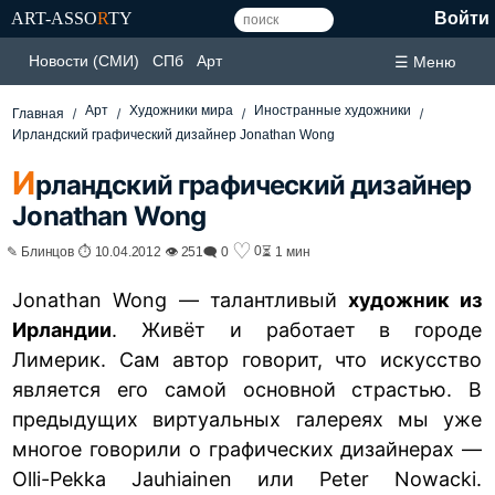
ART-ASSO
R
TY
Войти
Новости (СМИ)
СПб
Арт
☰ Меню
Арт
Художники мира
Иностранные художники
Главная
Ирландский графический дизайнер Jonathan Wong
И
рландский графический дизайнер
Jonathan Wong
♡
0
✎ Блинцов ⏱ 10.04.2012 👁 251
🗨 0
⏳ 1 мин
Jonathan Wong — талантливый
художник из
Ирландии
. Живёт и работает в городе
Лимерик. Сам автор говорит, что искусство
является его самой основной страстью. В
предыдущих виртуальных галереях мы уже
многое говорили о графических дизайнерах —
Olli-Pekka Jauhiainen
или
Peter Nowacki
.