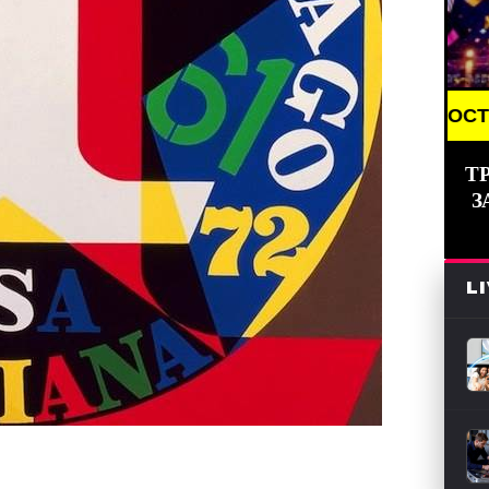
BREAKING NEWS /// НОВОСТИ (СМИ) /// СВ
Т
З
L