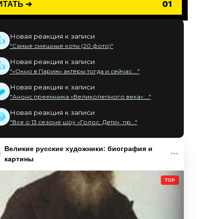
ИТАТЬ ➔
01
Новая реакция к записи
👍
"Самые смешные коты (20 фото)"
Новая реакция к записи
👍
"«Окно в Париж» актёры тогда и сейчас ..."
Новая реакция к записи
❤️
"Анонс преемника «Великолепного века»:..."
Новая реакция к записи
😂
"Все о 13 сезоне шоу «Голос. Дети»: пр..."
Великие русские художники: биография и
картины
TOP