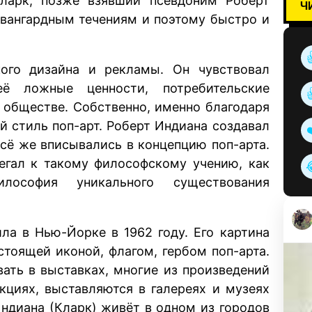
Кларк, позже взявший псевдоним Роберт
Ч
 авангардным течениям и поэтому быстро и
ого дизайна и рекламы. Он чувствовал
ё ложные ценности, потребительские
в обществе. Собственно, именно благодаря
 стиль поп-арт. Роберт Индиана создавал
сё же вписывались в концепцию поп-арта.
бегал к такому философскому учению, как
илософия уникального существования
ла в Нью-Йорке в 1962 году. Его картина
астоящей иконой, флагом, гербом поп-арта.
ать в выставках, многие из произведений
кциях, выставляются в галереях и музеях
Индиана (Кларк) живёт в одном из городов