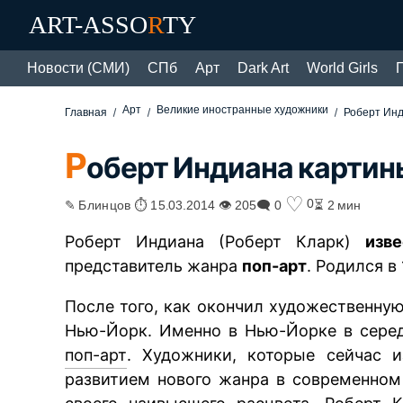
ART-ASSO
R
TY
Новости (СМИ)
СПб
Арт
Dark Art
World Girls
Арт
Великие иностранные художники
Главная
Роберт Ин
Р
оберт Индиана картин
♡
0
✎ Блинцов ⏱ 15.03.2014 👁 205
🗨 0
⏳ 2 мин
Роберт Индиана (Роберт Кларк)
изв
представитель жанра
поп-арт
. Родился в
После того, как окончил художественну
Нью-Йорк. Именно в Нью-Йорке в сере
поп-арт
. Художники, которые сейчас 
развитием нового жанра в современном 