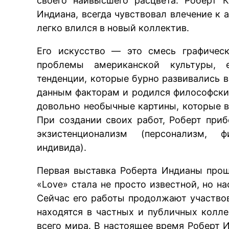
своего наивысшего расцвета. Роберт 
Индиана, всегда чувствовал влечение к
легко влился в новый коллектив.
Его искусство — это смесь графическ
проблемы американской культуры, е
тенденции, которые бурно развивались 
данным факторам и родился философский
довольно необычные картины, которые в
При создании своих работ, Роберт при
экзистенционализм (персонализм, ф
индивида).
Первая выставка Роберта Индианы прош
«Love» стала не просто известной, но н
Сейчас его работы продолжают участвов
находятся в частных и публичных колле
всего мира. В настоящее время Роберт 