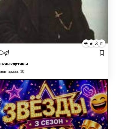
❤️
🔥
😮
👏
кин картины
ментариев:
10