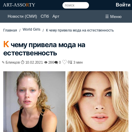
ART-ASSO
R
TY
Войти
Новости (СМИ)
СПб
Арт
☰ Меню
World Girls
Главная
К чему привела мода на естественность
К
чему привела мода на
естественность
♡
0
✎ Блинцов ⏱ 10.02.2021 👁 286
🗨 0
⏳ 3 мин