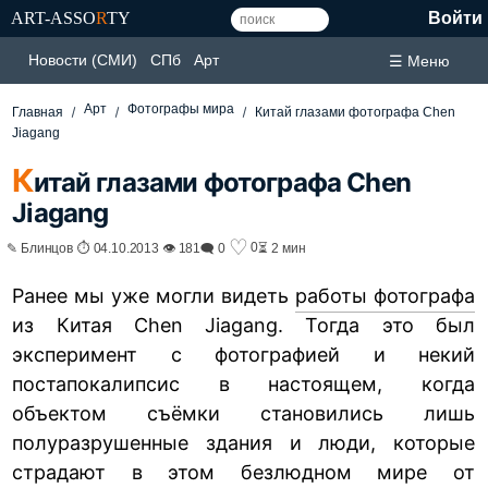
ART-ASSO
R
TY
Войти
Новости (СМИ)
СПб
Арт
☰ Меню
Арт
Фотографы мира
Главная
Китай глазами фотографа Chen
Jiagang
К
итай глазами фотографа Chen
Jiagang
♡
0
✎ Блинцов ⏱ 04.10.2013 👁 181
🗨 0
⏳ 2 мин
Ранее мы уже могли видеть
работы фотографа
из Китая Chen Jiagang. Тогда это был
эксперимент с фотографией и некий
постапокалипсис в настоящем, когда
объектом съёмки становились лишь
полуразрушенные здания и люди, которые
страдают в этом безлюдном мире от