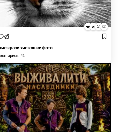
❤️
🔥
😮
👏
ые красивые кошки фото
ментариев:
41