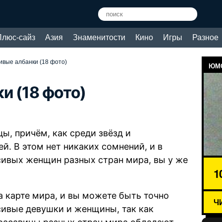
Плюс-сайз
Азия
Знаменитости
Кино
Игры
Разное
ивые албанки (18 фото)
ЮМО
и (18 фото)
ы, причём, как среди звёзд и
й. В этом нет никаких сомнений, и в
ивых женщин разных стран мира, вы у же
1
 карте мира, и вы можете быть точно
Ч
сивые девушки и женщины, так как