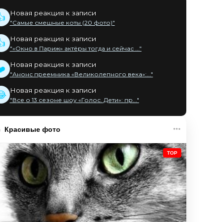
Новая реакция к записи
👍
"Самые смешные коты (20 фото)"
Новая реакция к записи
👍
"«Окно в Париж» актёры тогда и сейчас ..."
Новая реакция к записи
❤️
"Анонс преемника «Великолепного века»:..."
Новая реакция к записи
😂
"Все о 13 сезоне шоу «Голос. Дети»: пр..."
Красивые фото
TOP