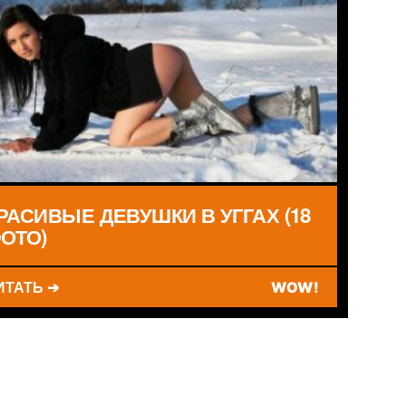
РАСИВЫЕ ДЕВУШКИ В УГГАХ (18
ОТО)
ИТАТЬ ➔
WOW!