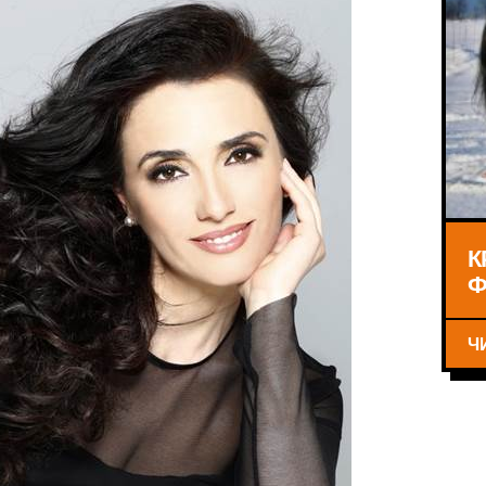
К
Ф
Ч