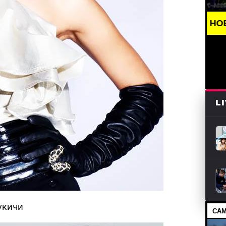
BREAKING NEWS /// НОВОСТИ (СМИ) /// СВ
L
укичи
САМ