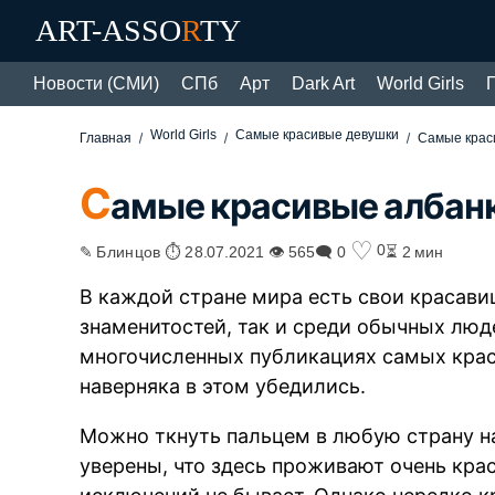
ART-ASSO
R
TY
Новости (СМИ)
СПб
Арт
Dark Art
World Girls
World Girls
Самые красивые девушки
Главная
Самые крас
С
амые красивые албанк
♡
0
✎ Блинцов ⏱ 28.07.2021 👁 565
🗨 0
⏳ 2 мин
В каждой стране мира есть свои красавиц
знаменитостей, так и среди обычных люде
многочисленных публикациях самых крас
наверняка в этом убедились.
Можно ткнуть пальцем в любую страну на
уверены, что здесь проживают очень кра