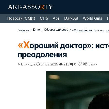
ART-ASSO
R
TY
Новости (СМИ)
СПб
Арт
Dark Art
World Girls
Кино
Обзоры фильмов
Главная
«Хороший доктор»: истор
«Х
ороший доктор»: ист
преодоления
♡
0
✎ Блинцов ⏱ 04.09.2025 👁 213
🗨 0
⏳ 3 мин