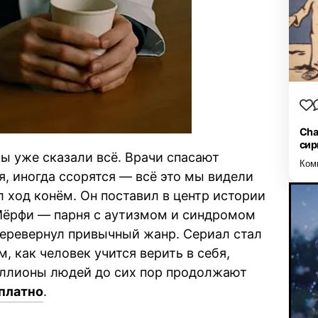
Cha
сир
мы уже сказали всё. Врачи спасают
Ком
я, иногда ссорятся — всё это мы видели
 ход конём. Он поставил в центр истории
 Мёрфи — парня с аутизмом и синдромом
 перевернул привычный жанр. Сериал стал
м, как человек учится верить в себя,
миллионы людей до сих пор продолжают
платно
.