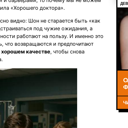
и и барьерами, то почему мы не можем
ДЕВ
сила «Хорошего доктора».
сно видно: Шон не старается быть «как
одстраиваться под чужие ожидания, а
нности работают на пользу. И именно это
сь, что возвращаются и предпочитают
 хорошем качестве
, чтобы снова
а.
О
Ф
Ч