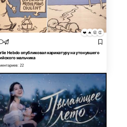
❤️
🔥
😮
👏
rlie Hebdo опубликовал карикатуру на утонувшего
ийского мальчика
ментариев:
22