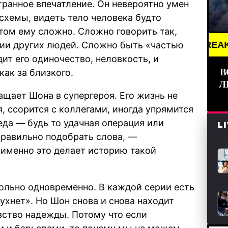
ранное впечатление. Он невероятно умен
хемы, видеть тело человека будто
 этом ему сложно. Сложно говорить так,
ции других людей. Сложно быть «частью
BREAKING NEWS /
дит его одиночество, неловкость, и
В
как за близкого.
Л
ащает Шона в супергероя. Его жизнь не
, ссорится с коллегами, иногда упрямится
еда — будь то удачная операция или
L
правильно подобрать слова, —
 именно это делает историю такой
больно одновременно. В каждой серии есть
рухнет». Но Шон снова и снова находит
увство надежды. Потому что если