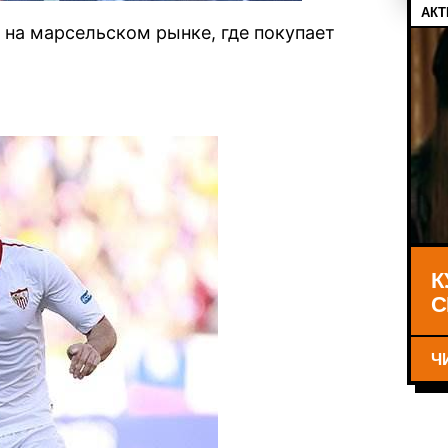
АКТ
 на марсельском рынке, где покупает
К
С
Ч