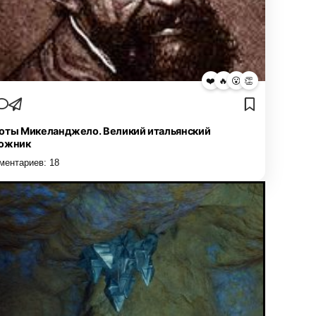
❤️
🔥
😮
👏
оты Микеланджело. Великий итальянский
ожник
ментариев:
18