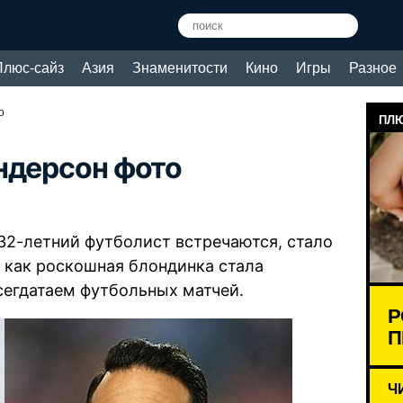
Плюс-сайз
Азия
Знаменитости
Кино
Игры
Разное
о
ПЛЮ
ндерсон фото
32-летний футболист встречаются, стало
о как роскошная блондинка стала
сегдатаем футбольных матчей.
Р
П
Ч