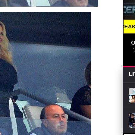
BREAKING NEWS /// 
О
L