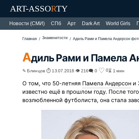
ART-ASSO
R
TY
Новости (СМИ)
СПб
Арт
Dark Art
World Girls
Знаменитости
Главная
Адиль Рами и Памела Андерсон фот
А
диль Рами и Памела А
♡
0
✎ Блинцов ⏱ 13.07.2018 👁 216
🗨 0
⏳ 1 мин
О том, что 50-летняя
Памела Андерсон
и 
известно ещё в прошлом году. После тог
возлюбленной футболиста, она стала зав