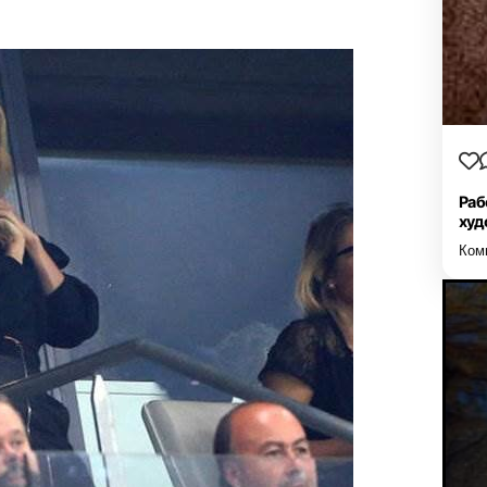
Раб
худ
Ком