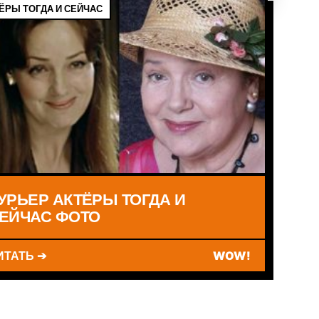
ЁРЫ ТОГДА И СЕЙЧАС
УРЬЕР АКТЁРЫ ТОГДА И
ЕЙЧАС ФОТО
ИТАТЬ ➔
WOW!