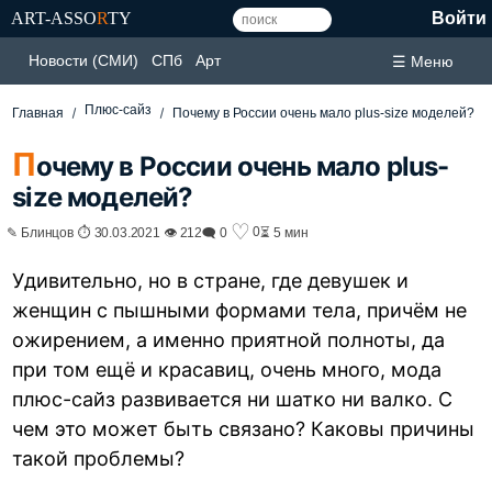
ART-ASSO
R
TY
Войти
Новости (СМИ)
СПб
Арт
☰ Меню
Плюс-сайз
Главная
Почему в России очень мало plus-size моделей?
П
очему в России очень мало plus-
size моделей?
♡
0
✎ Блинцов ⏱ 30.03.2021 👁 212
🗨 0
⏳ 5 мин
Удивительно, но в стране, где девушек и
женщин с пышными формами тела, причём не
ожирением, а именно приятной полноты, да
при том ещё и красавиц, очень много, мода
плюс-сайз развивается ни шатко ни валко. С
чем это может быть связано? Каковы причины
такой проблемы?