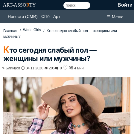
ART-ASSO
R
TY
Войти
Новости (СМИ)
СПб
Арт
☰ Меню
World Girls
Главная
Кто сегодня слабый пол — женщины или
мужчины?
К
то сегодня слабый пол —
женщины или мужчины?
♡
0
✎ Блинцов ⏱ 04.11.2020 👁 206
🗨 0
⏳ 4 мин