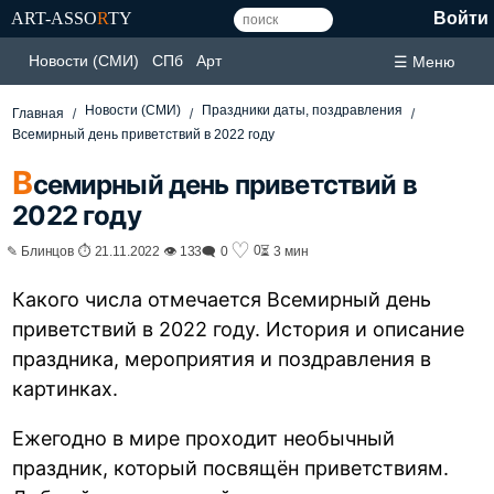
ART-ASSO
R
TY
Войти
Новости (СМИ)
СПб
Арт
☰ Меню
Новости (СМИ)
Праздники даты, поздравления
Главная
Всемирный день приветствий в 2022 году
В
семирный день приветствий в
2022 году
♡
0
✎ Блинцов ⏱ 21.11.2022 👁 133
🗨 0
⏳ 3 мин
Какого числа отмечается Всемирный день
приветствий в 2022 году. История и описание
праздника, мероприятия и поздравления в
картинках.
Ежегодно в мире проходит необычный
праздник, который посвящён приветствиям.