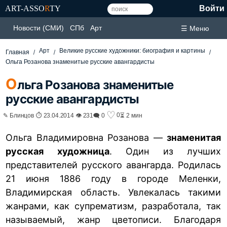
ART-ASSO
R
TY
Войти
Новости (СМИ)
СПб
Арт
☰ Меню
Арт
Великие русские художники: биография и картины
Главная
Ольга Розанова знаменитые русские авангардисты
О
льга Розанова знаменитые
русские авангардисты
♡
0
✎ Блинцов ⏱ 23.04.2014 👁 231
🗨 0
⏳ 2 мин
Ольга Владимировна Розанова —
знаменитая
русская художница
. Один из лучших
представителей русского авангарда. Родилась
21 июня 1886 году в городе Меленки,
Владимирская область. Увлекалась такими
жанрами, как супрематизм, разработала, так
называемый, жанр цветописи. Благодаря