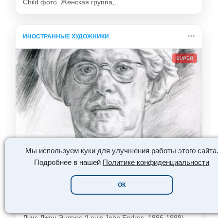
Child фото. Женская группа,…
ИНОСТРАННЫЕ ХУДОЖНИКИ
SUPER
Мы используем куки для улучшения работы этого сайта
👏
🔥
😍
🌟
❤️
Подробнее в нашей
Политике конфиденциальности
ОК
Луис Джон Эндрес – американский
художник-ориенталист
Луис Джон Эндрес (Louis John Endres, 1896-1989) –