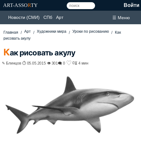
ART-ASSO
R
TY
Войти
Новости (СМИ)
СПб
Арт
☰ Меню
Арт
Художники мира
Уроки по рисованию
Главная
Как
рисовать акулу
К
ак рисовать акулу
♡
0
✎ Блинцов ⏱ 05.05.2015 👁 301
🗨 0
⏳ 4 мин