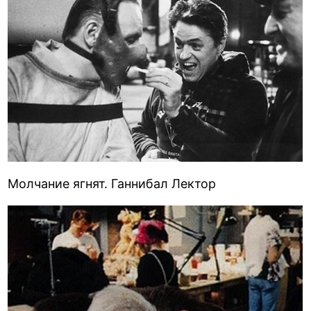
Молчание ягнят. Ганнибал Лектор