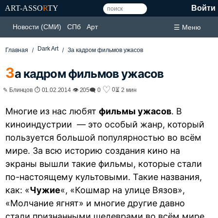
ART-ASSO
R
TY
Войти
Новости (СМИ)
СПб
Арт
☰ Меню
Dark Art
Главная
За кадром фильмов ужасов
З
а кадром фильмов ужасов
♡
0
✎ Блинцов ⏱ 01.02.2014 👁 205
🗨 0
⏳ 2 мин
Многие из нас любят
фильмы ужасов
. В
киноиндустрии — это особый жанр, который
пользуется большой популярностью во всём
мире. За всю историю создания кино на
экраны вышли такие фильмы, которые стали
по-настоящему культовыми. Такие названия,
как: «
Чужие
«, «Кошмар на улице Вязов»,
«Молчание ягнят» и многие другие давно
стали признанными шедеврами во всём мире.