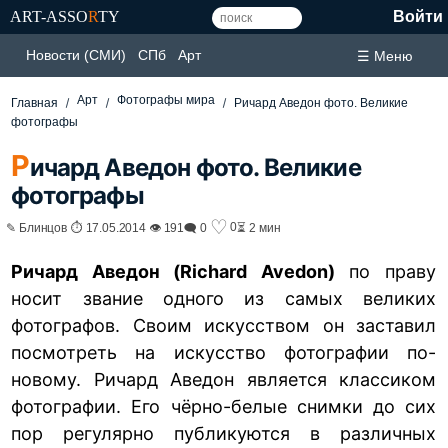
ART-ASSO
R
TY
Войти
Новости (СМИ)
СПб
Арт
☰ Меню
Арт
Фотографы мира
Главная
Ричард Аведон фото. Великие
фотографы
Р
ичард Аведон фото. Великие
фотографы
♡
0
✎ Блинцов ⏱ 17.05.2014 👁 191
🗨 0
⏳ 2 мин
Ричард Аведон (Richard Avedon)
по праву
носит звание одного из самых великих
фотографов. Своим искусством он заставил
посмотреть на искусство фотографии по-
новому. Ричард Аведон является классиком
фотографии. Его чёрно-белые снимки до сих
пор регулярно публикуются в различных