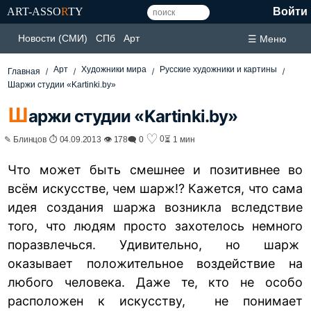
ART-ASSO
R
TY
Войти
Новости (СМИ)
СПб
Арт
☰ Меню
Арт
Художники мира
Русские художники и картины
Главная
Шаржи студии «Kartinki.by»
Ш
аржи студии «Kartinki.by»
♡
0
✎ Блинцов ⏱ 04.09.2013 👁 178
🗨 0
⏳ 1 мин
Что может быть смешнее и позитивнее во
всём искусстве, чем шарж!? Кажется, что сама
идея создания шаржа возникла вследствие
того, что людям просто захотелось немного
поразвлечься. Удивительно, но шарж
оказывает положительное воздействие на
любого человека. Даже те, кто не особо
расположен к искусству, не понимает