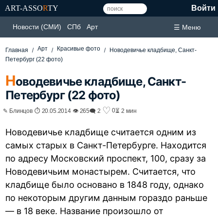
ART-ASSO
R
TY
Войти
Новости (СМИ)
СПб
Арт
☰ Меню
Арт
Красивые фото
Главная
Новодевичье кладбище, Санкт-
Петербург (22 фото)
Н
оводевичье кладбище, Санкт-
Петербург (22 фото)
♡
0
✎ Блинцов ⏱ 20.05.2014 👁 265
🗨 2
⏳ 2 мин
Новодевичье кладбище считается одним из
самых старых в Санкт-Петербурге. Находится
по адресу Московский проспект, 100, сразу за
Новодевичьим монастырем. Считается, что
кладбище было основано в 1848 году, однако
по некоторым другим данным гораздо раньше
— в 18 веке. Название произошло от