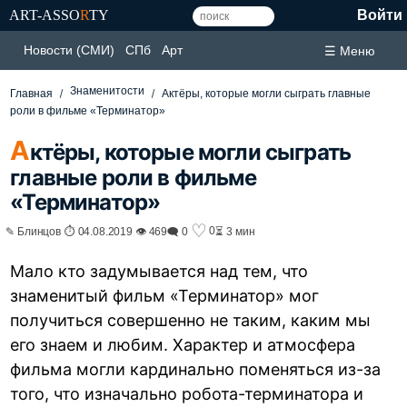
ART-ASSO
R
TY
Войти
Новости (СМИ)
СПб
Арт
☰ Меню
Знаменитости
Главная
Актёры, которые могли сыграть главные
роли в фильме «Терминатор»
А
ктёры, которые могли сыграть
главные роли в фильме
«Терминатор»
♡
0
✎ Блинцов ⏱ 04.08.2019 👁 469
🗨 0
⏳ 3 мин
Мало кто задумывается над тем, что
знаменитый фильм «Терминатор» мог
получиться совершенно не таким, каким мы
его знаем и любим. Характер и атмосфера
фильма могли кардинально поменяться из-за
того, что изначально робота-терминатора и