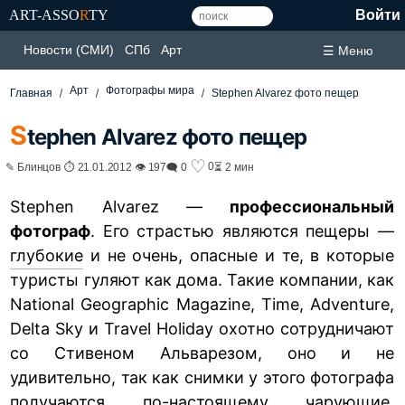
ART-ASSO
R
TY
Войти
Новости (СМИ)
СПб
Арт
☰ Меню
Арт
Фотографы мира
Главная
Stephen Alvarez фото пещер
S
tephen Alvarez фото пещер
♡
0
✎ Блинцов ⏱ 21.01.2012 👁 197
🗨 0
⏳ 2 мин
Stephen Alvarez —
профессиональный
фотограф
. Его страстью являются пещеры —
глубокие
и не очень, опасные и те, в которые
туристы гуляют как дома. Такие компании, как
National Geographic Magazine, Time, Adventure,
Delta Sky и Travel Holiday охотно сотрудничают
со Стивеном Альварезом, оно и не
удивительно, так как снимки у этого фотографа
получаются по-настоящему чарующие.