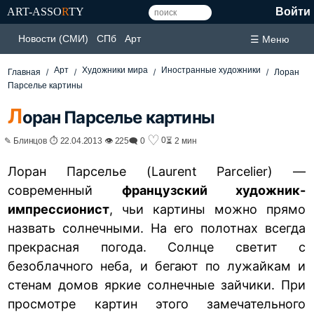
ART-ASSO
R
TY
Войти
Новости (СМИ)
СПб
Арт
☰ Меню
Арт
Художники мира
Иностранные художники
Главная
Лоран
Парселье картины
Л
оран Парселье картины
♡
0
✎ Блинцов ⏱ 22.04.2013 👁 225
🗨 0
⏳ 2 мин
Лоран Парселье (Laurent Parcelier) —
современный
французский художник-
импрессионист
, чьи картины можно прямо
назвать солнечными. На его полотнах всегда
прекрасная погода. Солнце светит с
безоблачного неба, и бегают по лужайкам и
стенам домов яркие солнечные зайчики. При
просмотре картин этого замечательного