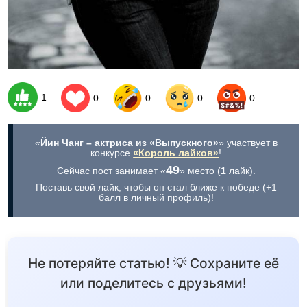
1
0
0
0
0
«
Йин Чанг – актриса из «Выпускного»
» участвует в
конкурсе
«Король лайков»
!
49
Сейчас пост занимает «
» место (
1
лайк).
Поставь свой лайк, чтобы он стал ближе к победе (+1
балл в личный профиль)!
Не потеряйте статью! 💡 Сохраните её
или поделитесь с друзьями!