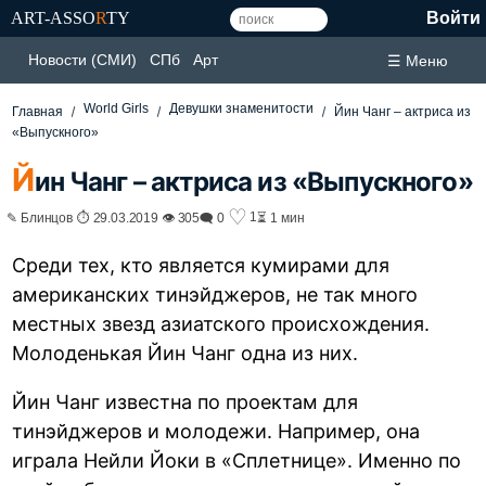
ART-ASSO
R
TY
Войти
Новости (СМИ)
СПб
Арт
☰ Меню
World Girls
Девушки знаменитости
Главная
Йин Чанг – актриса из
«Выпускного»
Й
ин Чанг – актриса из «Выпускного»
♡
1
✎ Блинцов ⏱ 29.03.2019 👁 305
🗨 0
⏳ 1 мин
Среди тех, кто является кумирами для
американских тинэйджеров, не так много
местных звезд азиатского происхождения.
Молоденькая Йин Чанг одна из них.
Йин Чанг известна по проектам для
тинэйджеров и молодежи. Например, она
играла Нейли Йоки в «Сплетнице». Именно по