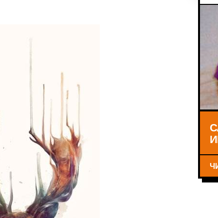
С
И
Ч