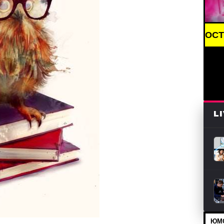
BREAKING NEWS /// НОВОСТИ (СМИ) /// СВ
L
ЮМО