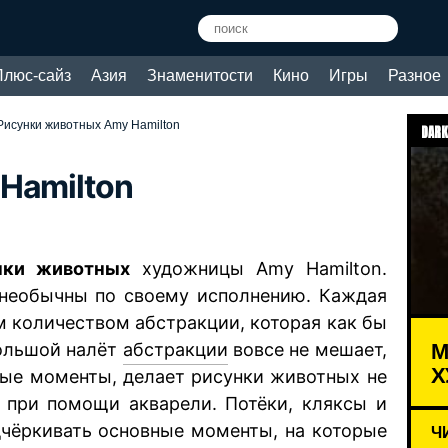
Плюс-сайз
Азия
Знаменитости
Кино
Игры
Разное
Рисунки животных Amy Hamilton
DARK
Hamilton
нки животных
художницы Amy Hamilton.
 необычны по своему исполнению. Каждая
 количеством абстракции, которая как бы
М
большой налёт
абстракции
вовсе не мешает,
Х
ные моменты, делает рисунки животных не
 при помощи акварели. Потёки, кляксы и
одчёркивать основные моменты, на которые
Ч