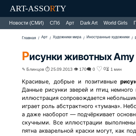
ART-ASSO
R
TY
Новости (СМИ)
СПб
Арт
Dark Art
World Girls
Арт
Художники мира
Иностранные художники
Главная
Р
исунки животных Amy 
♡
0
✎ Блинцов ⏱ 25.09.2013 👁 170
🗨 0
⏳ 1 мин
Красивые, добрые и позитивные
рису
Данные рисунки зверей и птиц немного
иллюстрация сопровождается небольшим
играет роль абстрактного «тумана». Не
а даже наоборот — подчёркивает основ
скучными. Все иллюстрации выполнены
пятна акварельной краски могут, как п