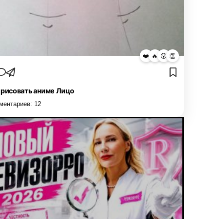
❤️
🔥
😮
👏
 рисовать аниме Лицо
ментариев:
12