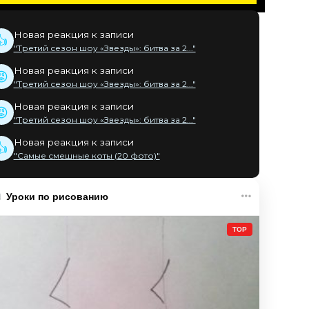
Новая реакция к записи
👍
"Третий сезон шоу «Звезды»: битва за 2..."
Новая реакция к записи
😡
"Третий сезон шоу «Звезды»: битва за 2..."
Новая реакция к записи
😡
"Третий сезон шоу «Звезды»: битва за 2..."
Новая реакция к записи
👍
"Самые смешные коты (20 фото)"
Уроки по рисованию
TOP