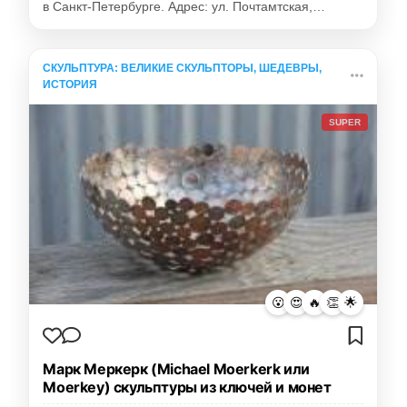
в Санкт-Петербурге. Адрес: ул. Почтамтская,…
СКУЛЬПТУРА: ВЕЛИКИЕ СКУЛЬПТОРЫ, ШЕДЕВРЫ,
ИСТОРИЯ
SUPER
😮
😍
🔥
👏
🌟
Марк Меркерк (Michael Moerkerk или
Moerkey) скульптуры из ключей и монет