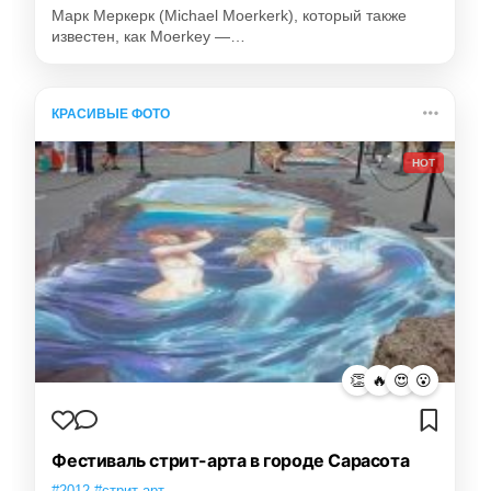
Марк Меркерк (Michael Moerkerk), который также
известен, как Moerkey —…
КРАСИВЫЕ ФОТО
HOT
👏
🔥
😍
😮
Фестиваль стрит-арта в городе Сарасота
#2012 #стрит-арт