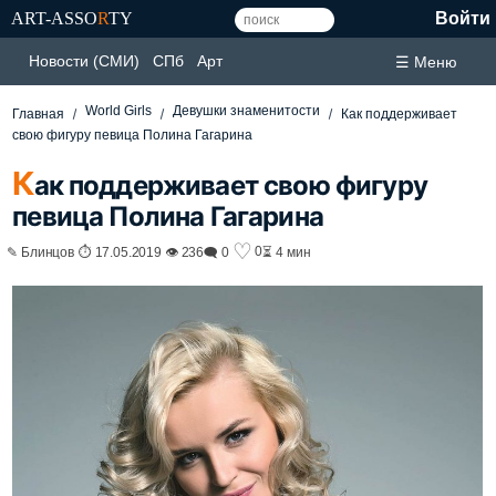
ART-ASSO
R
TY
Войти
Новости (СМИ)
СПб
Арт
☰ Меню
World Girls
Девушки знаменитости
Главная
Как поддерживает
свою фигуру певица Полина Гагарина
К
ак поддерживает свою фигуру
певица Полина Гагарина
♡
0
✎ Блинцов ⏱ 17.05.2019 👁 236
🗨 0
⏳ 4 мин