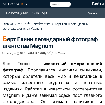
ART-ASSO
R
TY
Войти
Новости (СМИ)
СПб
Арт
☰ Меню
Арт
Фотографы мира
Главная
Берт Глинн легендарный
фотограф агентства Magnum
Б
ерт Глинн легендарный фотограф
агентства Magnum
♡
0
✎ Блинцов ⏱ 03.11.2014 👁 196
🗨 0
⏳ 2 мин
Берт Глинн —
известный американский
фотограф
. Прославился многими снимками,
которые облетели весь мир и печатались в
самых известных журналах и печатных
изданиях. Работал в известном фотоагентстве
Magnum
и даже занимал здесь пост главного
фоторедактора. Он снимал политиков и