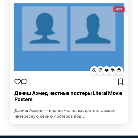
HOT
😮
👏
❤️
🌟
😍
Даниш Ахмед честные постеры Literal Movie
Posters
Даниш Ахмед — индийский иллюстратор. Создал
интересную серию постеров под…